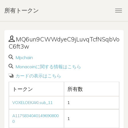
所有トークン
Togg
navi
MQ6un9CWWdyeC9jLuvqTcfNSqbVo
C6ft3w
Mpchain
Monacoinに関する情報はこちら
カードの表示はこちら
トークン
所有数
VOXELOEKAKI.sub_11
1
A1175834040149690800
1
0