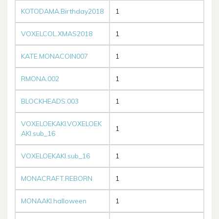
KOTODAMA.Birthday2018
1
VOXELCOL.XMAS2018
1
KATE.MONACOIN007
1
RMONA.002
1
BLOCKHEADS.003
1
VOXELOEKAKI.VOXELOEK
1
AKI.sub_16
VOXELOEKAKI.sub_16
1
MONACRAFT.REBORN
1
MONAAKI.halloween
1