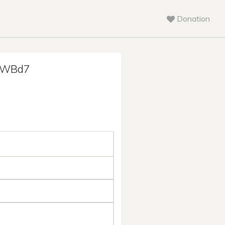
Donation
sWBd7