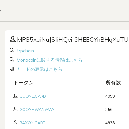
ン
MP85xaiNuJSJiHQeir3HEECYnBHgXuT
Mpchain
Monacoinに関する情報はこちら
カードの表示はこちら
トークン
所有数
GOONE.CARD
4999
GOONE.WANWAN
356
BAXON.CARD
4928