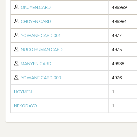
OKUYEN.CARD
499989
CHOYEN.CARD
499984
YOWANE.CARD.001
4977
NUCO.HUMAN.CARD
4975
MANYEN.CARD
49988
YOWANE.CARD.000
4976
HOYMEN
1
NEKODAYO
1