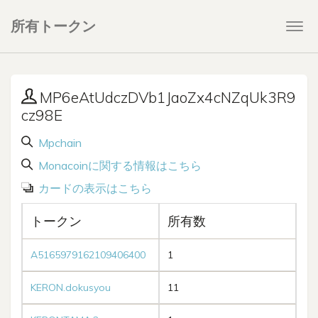
所有トークン
Togg
navi
MP6eAtUdczDVb1JaoZx4cNZqUk3R9
cz98E
Mpchain
Monacoinに関する情報はこちら
カードの表示はこちら
トークン
所有数
A5165979162109406400
1
KERON.dokusyou
11