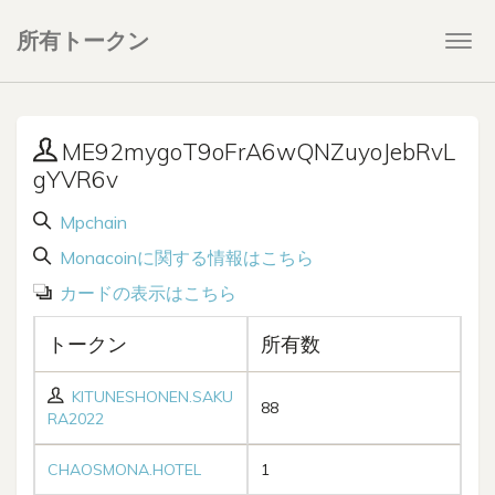
所有トークン
Togg
navi
ME92mygoT9oFrA6wQNZuyoJebRvL
gYVR6v
Mpchain
Monacoinに関する情報はこちら
カードの表示はこちら
トークン
所有数
KITUNESHONEN.SAKU
88
RA2022
CHAOSMONA.HOTEL
1