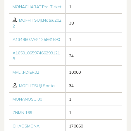
MONACHARAT.Pre-Ticket
1
MOFHITSUJI.Natsu202
38
2
A1349602764125861590
1
A1650186597466299121
24
8
MPLT.FLYER02
10000
MOFHITSUJI.Santa
34
MONANOSU.00
1
ZNMN.169
1
CHAOSMONA
170060