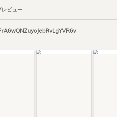
プレビュー
FrA6wQNZuyoJebRvLgYVR6v