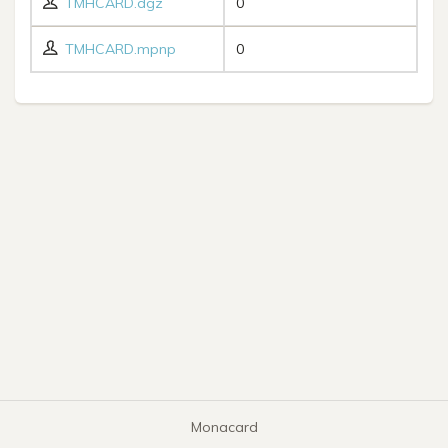
TMHCARD.dgz
0
TMHCARD.mpnp
0
Monacard