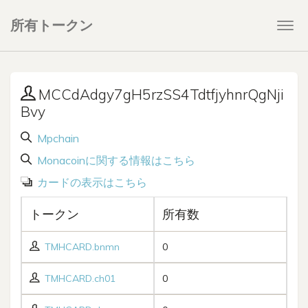
所有トークン
Togg
navi
MCCdAdgy7gH5rzSS4TdtfjyhnrQgNji
Bvy
Mpchain
Monacoinに関する情報はこちら
カードの表示はこちら
トークン
所有数
TMHCARD.bnmn
0
TMHCARD.ch01
0