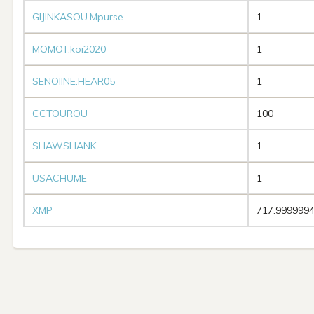
GIJINKASOU.Mpurse
1
MOMOT.koi2020
1
SENOIINE.HEAR05
1
CCTOUROU
100
SHAWSHANK
1
USACHUME
1
XMP
717.999999