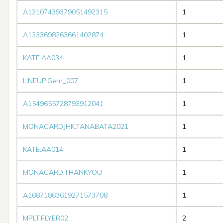
A12107439379051492315
1
A1233698263661402874
1
KATE.AA034
1
LINEUP.Gem_007
1
A1549655728793912041
1
MONACARDJHK.TANABATA2021
1
KATE.AA014
1
MONACARD.THANKYOU
1
A16871863619271573708
1
MPLT.FLYER02
2