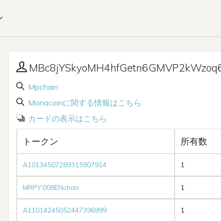
ン
MBc8jYSkyoMH4hfGetn6GMVP2kWzoq6
Mpchain
Monacoinに関する情報はこちら
カードの表示はこちら
トークン
所有数
A10134507289315907914
1
MRPY.008ENchan
1
A11014245052447396999
1