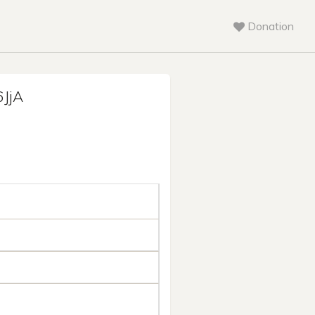
Donation
JjA