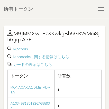
所有トークン
Togg
navi
M9JMMXw1EzXKwkgBb5G8WMai8j
h6gqxA3E
Mpchain
Monacoinに関する情報はこちら
カードの表示はこちら
トークン
所有数
MONACARD.1.0.METADA
1
TA
A1034581801926765593
1
4