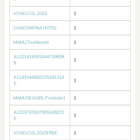
VOXELCOL.2023
1
CHAOSMONA.HOTEL
1
MAMU.Toshikoshi
1
A1101424505244739699
1
9
A1149344820155181314
1
5
MAMUSEAGIRL.Poolside1
1
A1210743937905149231
1
5
VOXELCOL.2023FREE
1