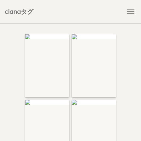
cianaタグ
Togg
navi