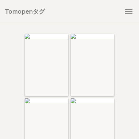
Tomopenタグ
Togg
navi