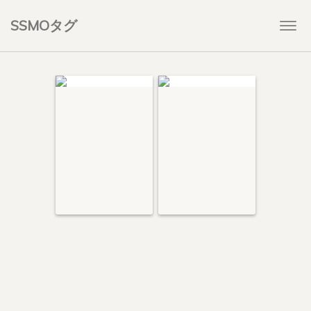
SSMOタグ
Togg
navi