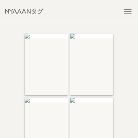
NYAAANタグ
Togg
navi