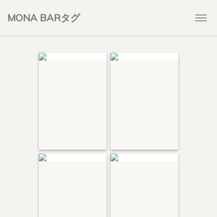
MONA BARタグ
Togg
navi