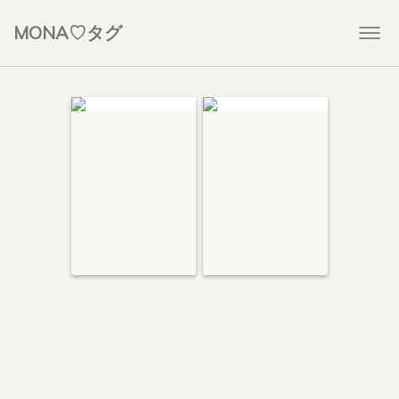
MONA♡タグ
Togg
navi