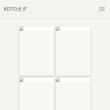
KOTOタグ
Togg
navi