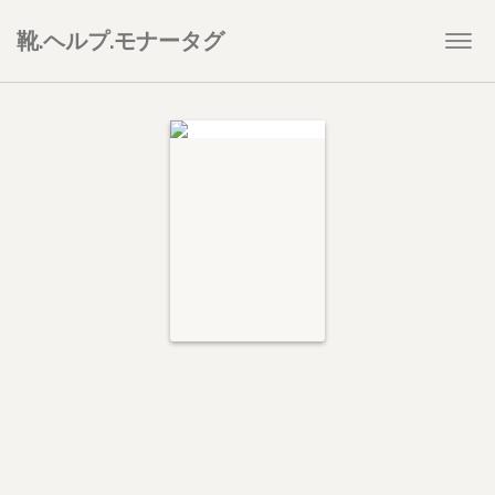
靴.ヘルプ.モナータグ
Togg
navi