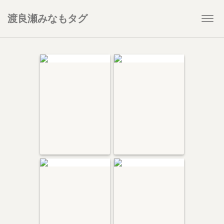
渡良瀬みなもタグ
Togg
navi