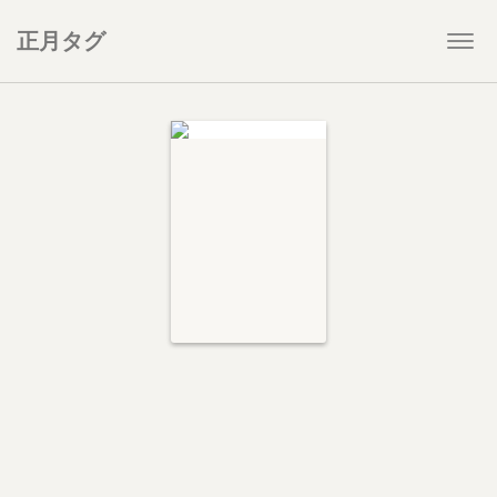
正月タグ
Togg
navi