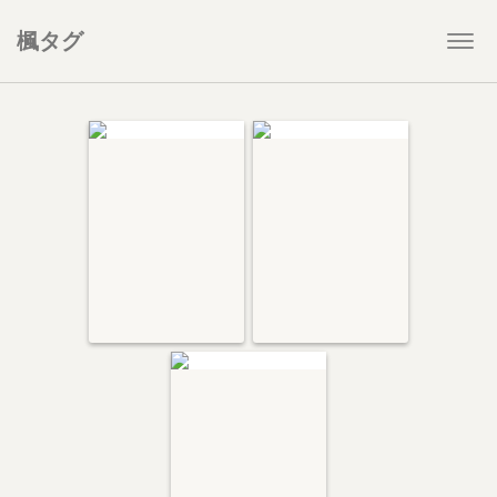
楓タグ
Togg
navi