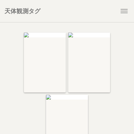
天体観測タグ
Togg
navi