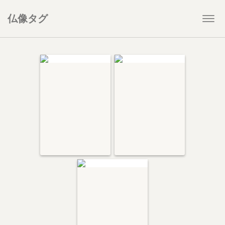
仏像タグ
Togg
navi