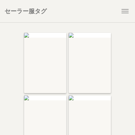
セーラー服タグ
Togg
navi