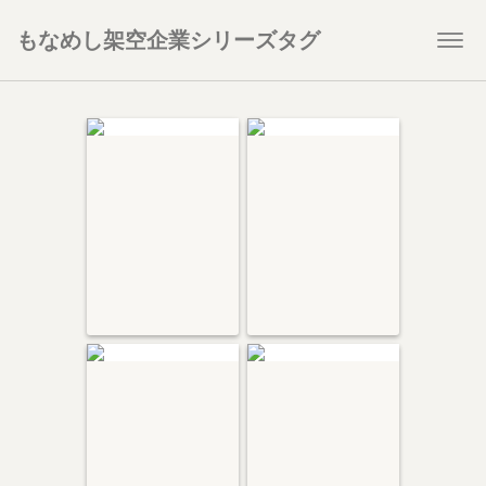
もなめし架空企業シリーズタグ
Togg
navi