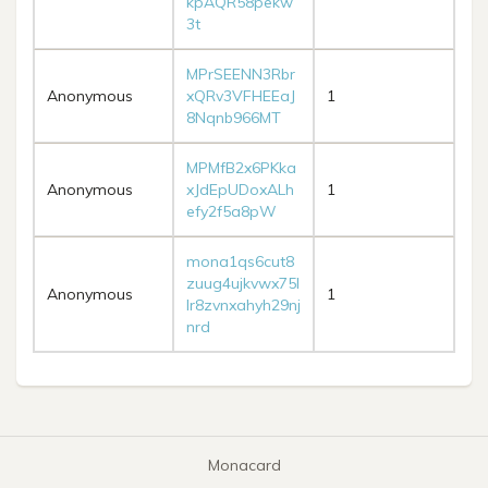
kpAQR58pekw
3t
MPrSEENN3Rbr
Anonymous
xQRv3VFHEEaJ
1
8Nqnb966MT
MPMfB2x6PKka
Anonymous
xJdEpUDoxALh
1
efy2f5a8pW
mona1qs6cut8
zuug4ujkvwx75l
Anonymous
1
lr8zvnxahyh29nj
nrd
Monacard