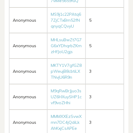
7viMe5659fuQ
MS9j1c22PAtq6
Anonymous
7ZjCTxBm52fN
5
qnyqCQvyU
MHLsuBwZt7G7
Anonymous
G6xYDhqrbZKm
5
zHfJoU2gjs
MKTY1V7gfGZ8
Anonymous
pWeujB8cbtiLX
3
TNvjU6R9n
M9qRwBrJjuo3s
Anonymous
UZ6HXuySHP1c
3
vf9voZHhi
MMMXXEzSvwX
Anonymous
mn7DC4jQdiLk
3
AhKxjCsAPEe