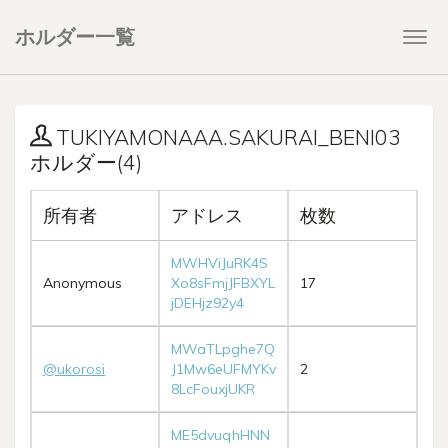
ホルダー一覧
Togg
navi
TUKIYAMONAAA.SAKURAI_BENI03
ホルダー(4)
所有者
アドレス
枚数
MWHViJuRK4S
Anonymous
Xo8sFmjJFBXYL
17
jDEHjz92y4
MWaTLpghe7Q
@ukorosi
J1Mw6eUFMYKv
2
8LcFouxjUKR
ME5dvuqhHNN