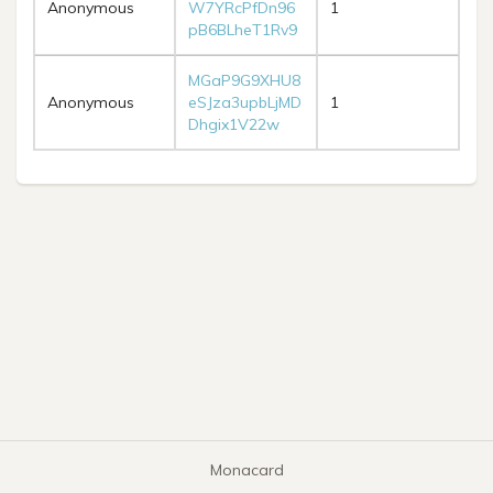
Anonymous
W7YRcPfDn96
1
pB6BLheT1Rv9
MGaP9G9XHU8
Anonymous
eSJza3upbLjMD
1
Dhgix1V22w
Monacard