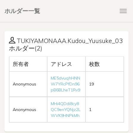
ホルダー一覧
Togg
navi
TUKIYAMONAAA.Kudou_Yuusuke_03
ホルダー(2)
所有者
アドレス
枚数
ME5dvuqhHNN
Anonymous
W7YRcPfDn96
19
pB6BLheT1Rv9
MHi4QDdi8cy8
Anonymous
QC9enYQNjz2L
1
WVK9HNPkMh