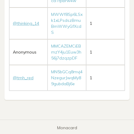
caTfpBrw4w
MWWf8Sp6LSx
k1xLPsdszBmu
@thinking_14
1
BmWWyGfXcd
S
MMCAZEMCiEB
Anonymous
mzY4ju1Euw3h
1
56j7dzqzpDF
MN5bGCq8mvj4
@tmh_red
NzegurJwqMy8
1
9gubdaBj6e
Monacard