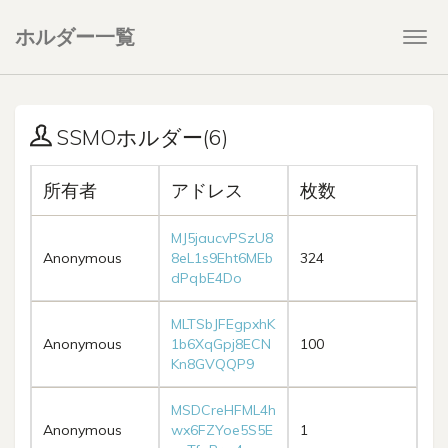
ホルダー一覧
Togg
navi
SSMOホルダー(6)
所有者
アドレス
枚数
MJ5jaucvPSzU8
Anonymous
8eL1s9Eht6MEb
324
dPqbE4Do
MLTSbJFEgpxhK
Anonymous
1b6XqGpj8ECN
100
Kn8GVQQP9
MSDCreHFML4h
Anonymous
wx6FZYoe5S5E
1