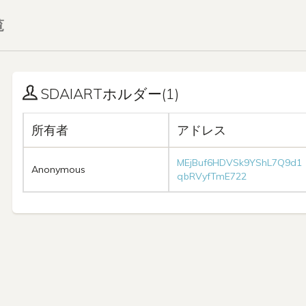
覧
SDAIARTホルダー(1)
所有者
アドレス
MEjBuf6HDVSk9YShL7Q9d1
Anonymous
qbRVyfTmE722