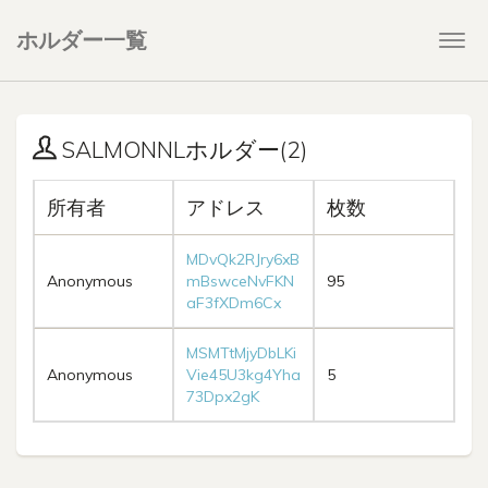
ホルダー一覧
Togg
navi
SALMONNLホルダー(2)
所有者
アドレス
枚数
MDvQk2RJry6xB
Anonymous
mBswceNvFKN
95
aF3fXDm6Cx
MSMTtMjyDbLKi
Anonymous
Vie45U3kg4Yha
5
73Dpx2gK