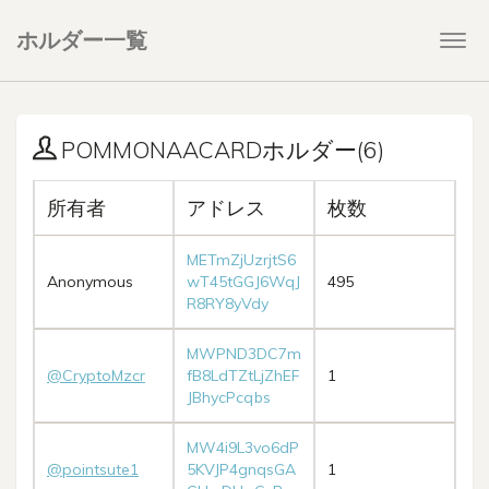
ホルダー一覧
Togg
navi
POMMONAACARDホルダー(6)
所有者
アドレス
枚数
METmZjUzrjtS6
Anonymous
wT45tGGJ6WqJ
495
R8RY8yVdy
MWPND3DC7m
@CryptoMzcr
fB8LdTZtLjZhEF
1
JBhycPcqbs
MW4i9L3vo6dP
@pointsute1
5KVJP4gnqsGA
1