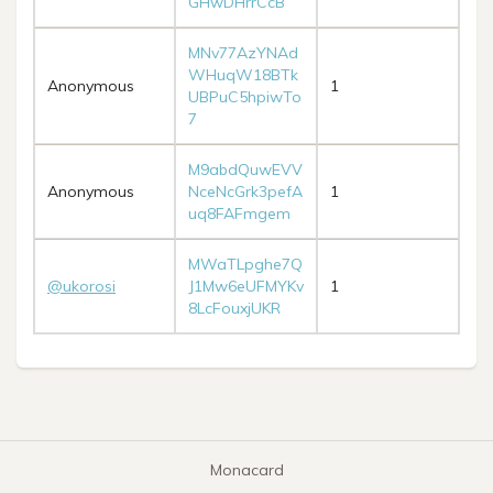
GHwDHrrCcB
MNv77AzYNAd
WHuqW18BTk
Anonymous
1
UBPuC5hpiwTo
7
M9abdQuwEVV
Anonymous
NceNcGrk3pefA
1
uq8FAFmgem
MWaTLpghe7Q
@ukorosi
J1Mw6eUFMYKv
1
8LcFouxjUKR
Monacard