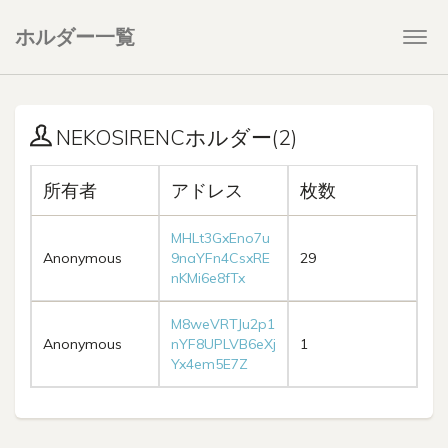
ホルダー一覧
Togg
navi
NEKOSIRENCホルダー(2)
所有者
アドレス
枚数
MHLt3GxEno7u
Anonymous
9naYFn4CsxRE
29
nKMi6e8fTx
M8weVRTJu2p1
Anonymous
nYF8UPLVB6eXj
1
Yx4em5E7Z