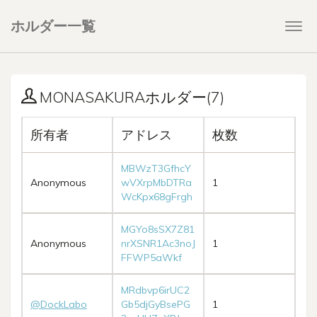
ホルダー一覧
Togg
navi
MONASAKURAホルダー(7)
所有者
アドレス
枚数
MBWzT3GfhcY
Anonymous
wVXrpMbDTRa
1
WcKpx68gFrgh
MGYo8sSX7Z81
Anonymous
nrXSNR1Ac3noJ
1
FFWP5aWkf
MRdbvp6irUC2
@DockLabo
Gb5djGyBsePG
1