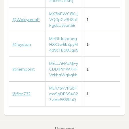
2ucHHZeXRJ
MX3NEWC8KLJ
@WakiyamaP
VQGpGvRH8of
1
FgdcUyyait5E
MHRtdqzaoeg
@fuyuton
HXK1w6bZpyM
1
4d9cTBq8Uqs9
MELL7iHAcMjFy
@nempoint
CDDJPmW7HF
1
VzkhaWqkqkh
ME47twVPSbF
@flon732
msSqDESS4G2
1
7viMe5659fuQ
Monacard