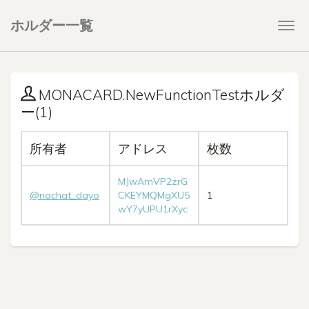
ホルダー一覧
Togg
navi
MONACARD.NewFunctionTestホルダ
ー(1)
所有者
アドレス
枚数
MJwAmVP2zrG
@nachat_dayo
CKEYMQMgXU5
1
wY7yUPU1rXyc