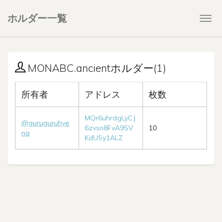
ホルダー一覧
Togg
navi
MONABC.ancientホルダー(1)
所有者
アドレス
枚数
MQr6uhrdgLyCJ
@guruguruhye
6zvsn8FvA9SV
10
na
KdUSy1ALZ