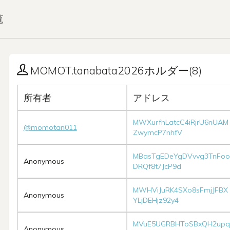
覧
MOMOT.tanabata2026ホルダー(8)
所有者
アドレス
MWXurfhLatcC4iRjrU6nUAM
@momotan011
ZwymcP7nhfV
MBasTgEDeYgDVvvg3TnFoo
Anonymous
DRQf8t7JcP9d
MWHViJuRK4SXo8sFmjJFBX
Anonymous
YLjDEHjz92y4
MVuE5UGRBHToSBxQH2upq
Anonymous