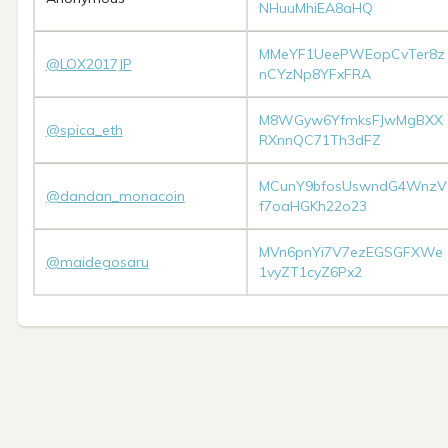
NHuuMhiEA8aHQ
MMeYF1UeePWEopCvTer8z
@LOX2017JP
nCYzNp8YFxFRA
M8WGyw6YfmksFJwMgBXX
@spica_eth
RXnnQC71Th3dFZ
MCunY9bfosUswndG4WnzV
@dandan_monacoin
f7oaHGKh22o23
MVn6pnYi7V7ezEGSGFXWe
@maidegosaru
1vyZT1cyZ6Px2