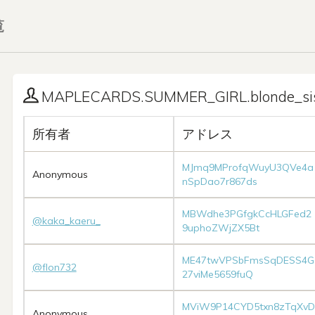
覧
MAPLECARDS.SUMMER_GIRL.blonde_si
所有者
アドレス
MJmq9MProfqWuyU3QVe4a
Anonymous
nSpDao7r867ds
MBWdhe3PGfgkCcHLGFed2
@kaka_kaeru_
9uphoZWjZX5Bt
ME47twVPSbFmsSqDESS4G
@flon732
27viMe5659fuQ
MViW9P14CYD5txn8zTqXvD
Anonymous