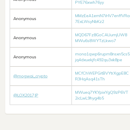
PYE76xwh76yy
MMzEeA1emN7iHV7enffVRa
Anonymous
7ExLWsyNbKz2
MQD67Fz8GoCAUumjUW8
Anonymous
MWu6s8WYTzLkwo7
mona1qwp6rupm8nsxn5cs5
Anonymous
jq4dxuekjfc492qu3xk8pe
MCfChWEPGitBVYtrXgpE8C
@mogwai_crypto
R3HqAsq41sTh
MWueq7YKYpixYgQ9zP6VT
@LOX2017JP
2icLwL9hyg4b5