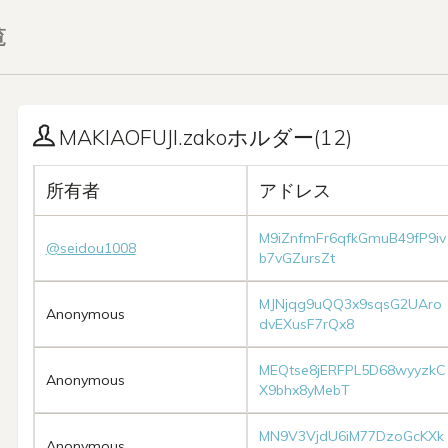
覧
MAKIAOFUJI.zakoホルダー(12)
所有者
アドレス
M9iZnfmFr6qfkGmuB49fP9iv
@seidou1008
b7vGZursZt
MJNjqg9uQQ3x9sqsG2UAro
Anonymous
dvEXusF7rQx8
MEQtse8jERFPL5D68wyyzkC
Anonymous
X9bhx8yMebT
MN9V3VjdU6iM77DzoGcKXk
Anonymous