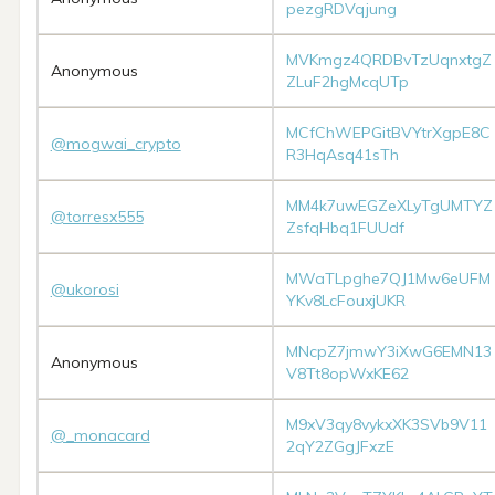
pezgRDVqjung
MVKmgz4QRDBvTzUqnxtgZ
Anonymous
ZLuF2hgMcqUTp
MCfChWEPGitBVYtrXgpE8C
@mogwai_crypto
R3HqAsq41sTh
MM4k7uwEGZeXLyTgUMTYZ
@torresx555
ZsfqHbq1FUUdf
MWaTLpghe7QJ1Mw6eUFM
@ukorosi
YKv8LcFouxjUKR
MNcpZ7jmwY3iXwG6EMN13
Anonymous
V8Tt8opWxKE62
M9xV3qy8vykxXK3SVb9V11
@_monacard
2qY2ZGgJFxzE