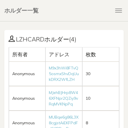
ホルダー一覧
Togg
navi
LZHCARDホルダー(4)
所有者
アドレス
枚数
M9x3hWi8FTvQ
Anonymous
5osmxShvDqUu
30
kDRX2WfLZH
MJehBJHrp8W4
Anonymous
6XFNpr2QZiy9v
10
RqMVKNpPq
MUBqe6g86L3X
Anonymous
8cgjstAiEKFPdF
8