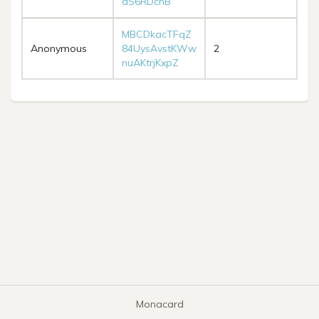
dS6RDcnB
MBCDkacTFqZ
Anonymous
84UysAvstKWw
2
nuAKtrjKxpZ
Monacard