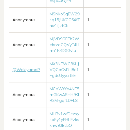
VspAuGJEh
MSNko5qEW29
Anonymous
sq15JUKGC64fT
1
niv1fjztCb
MJVD9GEFh2W
Anonymous
ebrzaGQVyF4H
1
rm1F3DXGvtu
MX3NEWC8KLJ
@WakiyamaP
VQGpGvRH8of
1
FgdcUyyait5E
MCpWtYa4NE5
Anonymous
mGKwASHH9KL
1
R2MrgqfLDFLS
MHBv1wfDezxy
Anonymous
soFy1yEHhEzks
1
khw93EcbQ