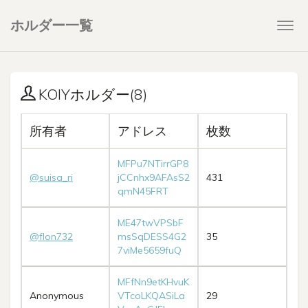
ホルダー一覧
Togg
navi
KOIYホルダー(8)
所有者
アドレス
枚数
MFPu7NTirrGP8
@suisa_ri
jCCnhx9AFAsS2
431
qmN45FRT
ME47twVPSbF
@flon732
msSqDESS4G2
35
7viMe5659fuQ
MFfNn9etKHvuK
Anonymous
VTcoLKQASiLa
29