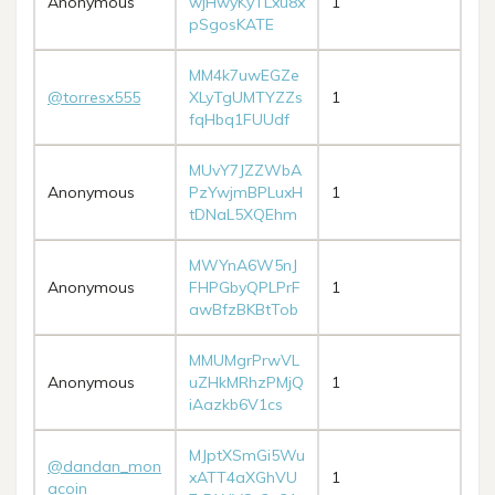
Anonymous
wjHwyKyTLxu8x
1
pSgosKATE
MM4k7uwEGZe
@torresx555
XLyTgUMTYZZs
1
fqHbq1FUUdf
MUvY7JZZWbA
Anonymous
PzYwjmBPLuxH
1
tDNaL5XQEhm
MWYnA6W5nJ
Anonymous
FHPGbyQPLPrF
1
awBfzBKBtTob
MMUMgrPrwVL
Anonymous
uZHkMRhzPMjQ
1
iAazkb6V1cs
MJptXSmGi5Wu
@dandan_mon
xATT4aXGhVU
1
acoin