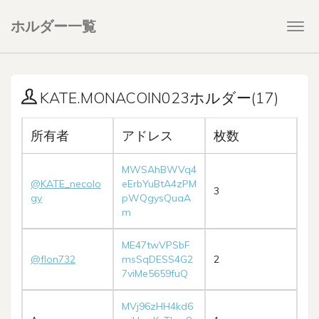
ホルダー一覧
Togg
navi
KATE.MONACOIN023ホルダー(17)
所有者
アドレス
枚数
MWSAhBWVq4
@KATE_necolo
eErbYuBtA4zPM
3
gy
pWQgysQuaA
m
ME47twVPSbF
@flon732
msSqDESS4G2
2
7viMe5659fuQ
MVj96zHH4kd6