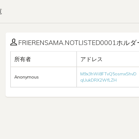
覧
FRIERENSAMA.NOTLISTED0001ホルダー
所有者
アドレス
M9x3hWi8FTvQ5osmxShvD
Anonymous
qUukDRX2WfLZH