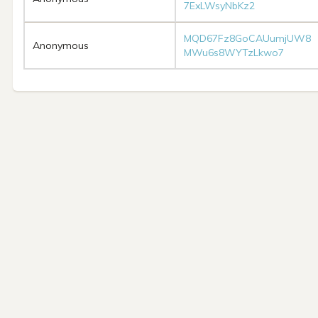
7ExLWsyNbKz2
MQD67Fz8GoCAUumjUW8
Anonymous
MWu6s8WYTzLkwo7