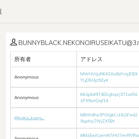
覧
BUNNYBLACK.NEKONOIRUSEIKATU@
所有者
アドレス
MWHViJuRK4SXo8sFmjJFBX
Anonymous
YLjDEHjz92y4
MUipb49T4EEghqzJ371wRA
Anonymous
zFX9uriQqf14
MBWdhe3PGfgkCcHLGFed2
@kaka_kaeru_
9uphoZWjZX5Bt
MMzEeA1emN7iHV7enffVRa
Anonymous