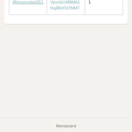
@momotan011
VpvnbU4fBM61
1
Nq86nf1t7MMT
Monacard