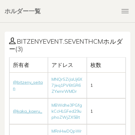
ホルダー一覧
Togg
navi
BITZENYEVENT.SEVENTHCMホルダ
ー(3)
所有者
アドレス
枚数
MNQrSZiJaUj6X
@bitzeny_seita
7Jeq1PV6tGR6
1
n
ZYxmrWMDr
MBWdhe3PGfg
@kaka_kaeru_
kCcHLGFed29u
1
phoZWjZX5Bt
MRnHwDQpWr