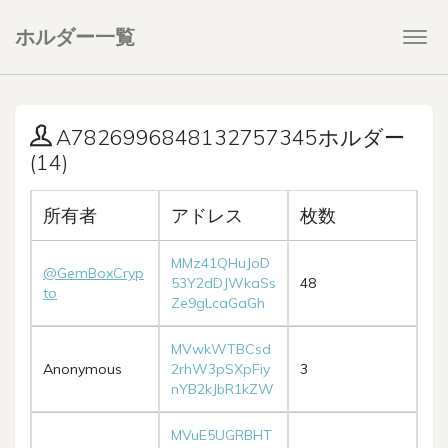
ホルダー一覧
Togg
navi
A7826996848132757345ホルダー
(14)
所有者
アドレス
枚数
MMz41QHuJoD
@GemBoxCryp
53Y2dDJWkaSs
48
to
Ze9gLcaGaGh
MVwkWTBCsd
Anonymous
2rhW3pSXpFiy
3
nYB2kJbR1kZW
MVuE5UGRBHT