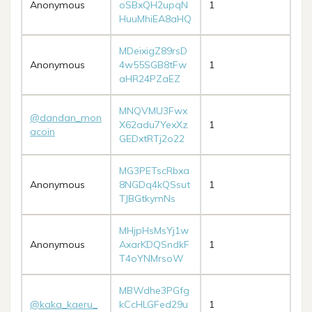
Anonymous
oSBxQH2upqN
1
HuuMhiEA8aHQ
MDeixigZ89rsD
Anonymous
4w55SGB8tFw
1
aHR24PZaEZ
MNQVMU3Fwx
@dandan_mon
X62adu7YexXz
1
acoin
GEDxtRTj2o22
MG3PETscRbxa
Anonymous
8NGDq4kQSsut
1
TJBGtkymNs
MHjpHsMsYj1w
Anonymous
AxarKDQSndkF
1
T4oYNMrsoW
MBWdhe3PGfg
@kaka_kaeru_
kCcHLGFed29u
1