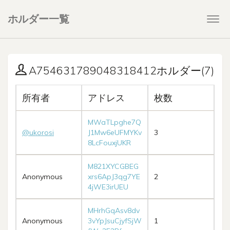
ホルダー一覧
Togg
navi
A754631789048318412ホルダー(7)
所有者
アドレス
枚数
MWaTLpghe7Q
@ukorosi
J1Mw6eUFMYKv
3
8LcFouxjUKR
M821XYCGBEG
Anonymous
xrs6ApJ3qg7YE
2
4jWE3irUEU
MHrhGqAsv8dv
Anonymous
3vYpJsuCjyfSjW
1