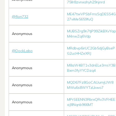
75llr8zvnxahyh29njnrd
ME47twVPSbFmsSqDESS4G
@flon732
27viMe5659fuQ
MUBSZrg9n7tjP99ZikBXvYap
Anonymous
M4nwZq6Vdp
MRdbvp6irUC2Gb5djGyBseP
@DockLabo
G2ucHHZeXRJ
M8aW4BT1v3dnELe3msY3B
Anonymous
Bxm3fyYYCDzq4
MQD67Fz8GoCAUumjUW8
Anonymous
MWu6s8WYTzLkwo7
MPrSEENN3RbrxQRv3VFHEE
Anonymous
aJ8Nqnb966MT