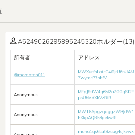
覧
A5249026285895245320ホルダー(13)
所有者
アドレス
MWXurfhLatcC4iRjrU6nUAM
@momotan011
ZwymcP7nhfV
MFpJ9dW4g6M2a7GGgSf2E
Anonymous
psUhMdXkVzRtB
MWT8ApgzqoggzW9JdW1
Anonymous
FXkpAQR58pekw3t
mona1qs6cut8zuug4ujkvwx
Anonymous