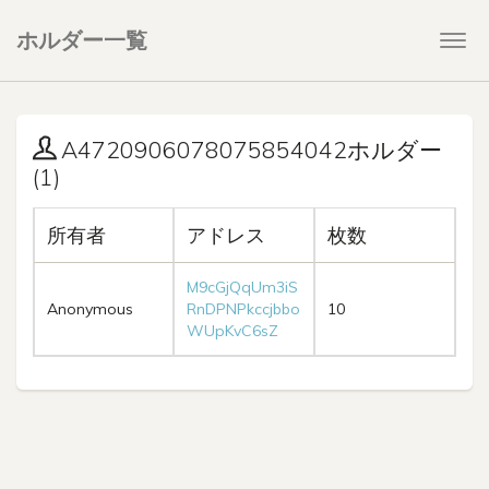
ホルダー一覧
Togg
navi
A4720906078075854042ホルダー
(1)
所有者
アドレス
枚数
M9cGjQqUm3iS
Anonymous
RnDPNPkccjbbo
10
WUpKvC6sZ